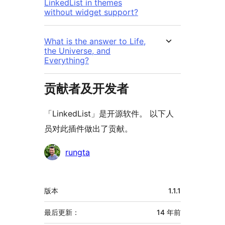
LinkedList in themes
without widget support?
What is the answer to Life,
the Universe, and
Everything?
贡献者及开发者
「LinkedList」是开源软件。 以下人
员对此插件做出了贡献。
贡
rungta
献
者
额
版本
1.1.1
外
信
最后更新：
14 年
前