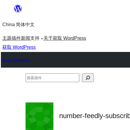
跳
至
China 简体中文
内
容
主题
插件
新闻
支持
关于
获取 WordPress
获取 WordPress
Plugin Directory
搜
索
插
件
number-feedly-subscri