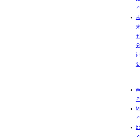
W
M
b