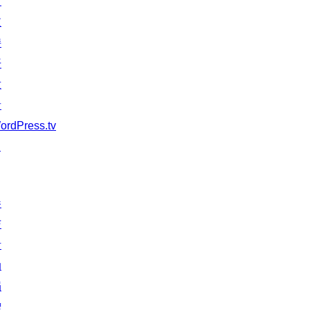
习
支
持
开
发
者
ordPress.tv
↗
参
与
活
动
捐
赠