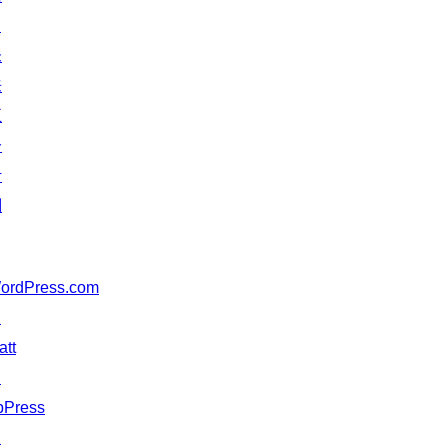
↗
未
来
五
分
计
划
ordPress.com
↗
att
↗
bPress
↗