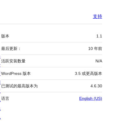
支持
额
版本
1.1
外
信
最后更新：
10 年
前
关
息
活跃安装数量
N/A
于
新
WordPress 版本
3.5 或更高版本
闻
已测试的最高版本为
4.6.30
主
语言
English (US)
机
隐
私