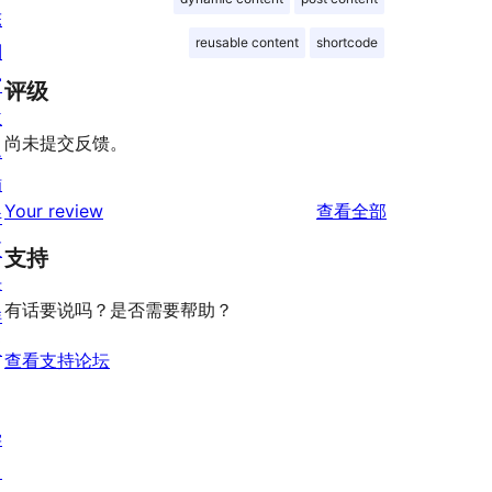
陈
reusable content
shortcode
列
窗
评级
主
尚未提交反馈。
题
插
评
Your review
查看全部
件
论
区
支持
块
有话要说吗？是否需要帮助？
样
板
查看支持论坛
学
习