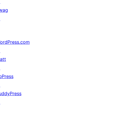
↗
wag
↗
ordPress.com
↗
att
↗
bPress
↗
uddyPress
↗