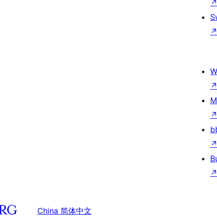
S
W
M
b
B
China 简体中文