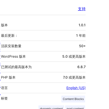
支持
额
版本
1.0.1
外
信
最后更新：
1 年
前
关
息
活跃安装数量
50+
于
新
WordPress 版本
5.0 或更高版本
闻
已测试的最高版本为
6.8.7
主
PHP 版本
7.0 或更高版本
机
隐
语言
English (US)
私
标签
Content Blocks
dynamic content
post content