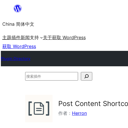
跳
至
China 简体中文
内
容
主题
插件
新闻
支持
关于
获取 WordPress
获取 WordPress
Plugin Directory
搜
索
插
件
Post Content Shortc
作者：
Herron