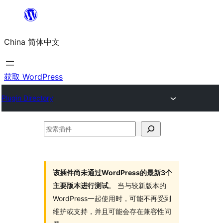
跳
至
China 简体中文
内
容
获取 WordPress
Plugin Directory
搜
索
插
件
该插件尚未通过WordPress的最新3个
主要版本进行测试
。 当与较新版本的
WordPress一起使用时，可能不再受到
维护或支持，并且可能会存在兼容性问