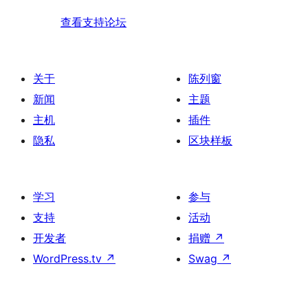
查看支持论坛
关于
陈列窗
新闻
主题
主机
插件
隐私
区块样板
学习
参与
支持
活动
开发者
捐赠
↗
WordPress.tv
↗
Swag
↗