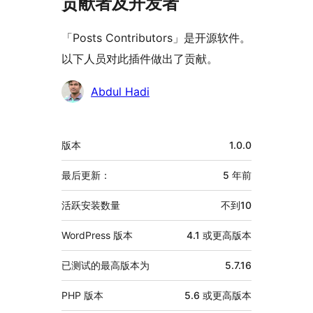
贡献者及开发者
「Posts Contributors」是开源软件。
以下人员对此插件做出了贡献。
贡
Abdul Hadi
献
者
额
版本
1.0.0
外
信
最后更新：
5 年
前
息
活跃安装数量
不到10
WordPress 版本
4.1 或更高版本
已测试的最高版本为
5.7.16
PHP 版本
5.6 或更高版本