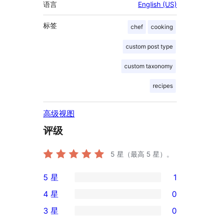
语言
English (US)
标签
chef
cooking
custom post type
custom taxonomy
recipes
高级视图
评级
5
星（最高 5 星）。
5 星
1
1
4 星
0
条
0
3 星
0
5
条
0