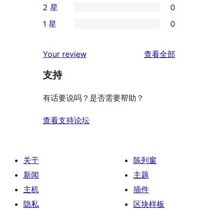
2 星
0
星
4
条
0
评
1 星
0
星
3
条
0
价
评
星
2
条
评
价
Your review
查看全部
评
星
1
论
价
评
支持
星
价
评
有话要说吗？是否需要帮助？
价
查看支持论坛
关于
陈列窗
新闻
主题
主机
插件
隐私
区块样板