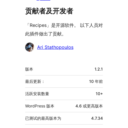
贡献者及开发者
「Recipes」是开源软件。 以下人员对
此插件做出了贡献。
贡
Ari Stathopoulos
献
者
额
版本
1.2.1
外
信
最后更新：
10 年
前
息
活跃安装数量
10+
WordPress 版本
4.6 或更高版本
已测试的最高版本为
4.7.34