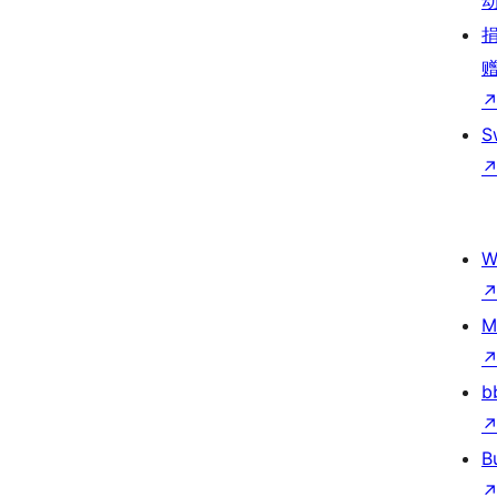
S
W
M
b
B