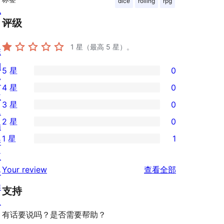
dice
rolling
rpg
私
评级
1
星（最高 5 星）。
陈
列
5 星
0
0
窗
4 星
0
条
0
主
3 星
0
5
条
0
题
2 星
0
星
4
条
插
0
评
1 星
1
星
3
件
条
1
价
评
星
区
2
条
评
价
Your review
查看全部
评
块
星
1
论
价
样
评
支持
星
板
价
评
有话要说吗？是否需要帮助？
价