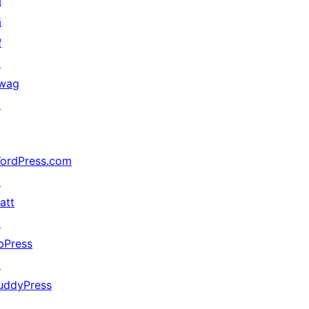
动
捐
赠
↗
wag
↗
ordPress.com
↗
att
↗
bPress
↗
uddyPress
↗