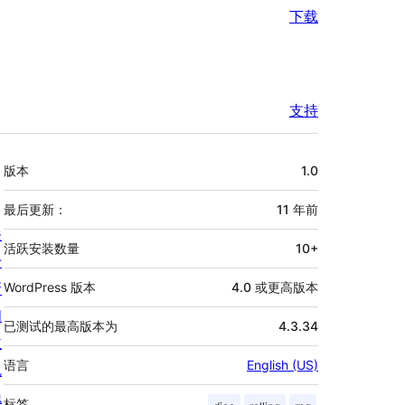
下载
支持
额
版本
1.0
外
信
最后更新：
11 年
前
关
息
活跃安装数量
10+
于
新
WordPress 版本
4.0 或更高版本
闻
已测试的最高版本为
4.3.34
主
语言
English (US)
机
隐
标签