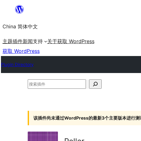
跳
至
China 简体中文
内
容
主题
插件
新闻
支持
关于
获取 WordPress
获取 WordPress
Plugin Directory
搜
索
插
件
该插件尚未通过WordPress的最新3个主要版本进行测