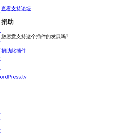
查看支持论坛
学
习
捐助
支
您愿意支持这个插件的发展吗?
持
开
捐助此插件
发
者
ordPress.tv
↗
参
与
活