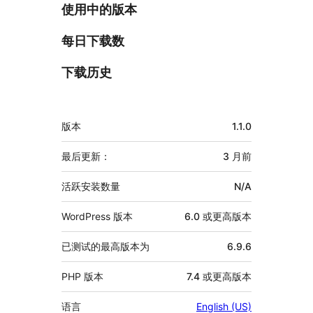
使用中的版本
每日下载数
下载历史
额
版本
1.1.0
外
信
最后更新：
3 月
前
息
活跃安装数量
N/A
WordPress 版本
6.0 或更高版本
已测试的最高版本为
6.9.6
PHP 版本
7.4 或更高版本
语言
English (US)