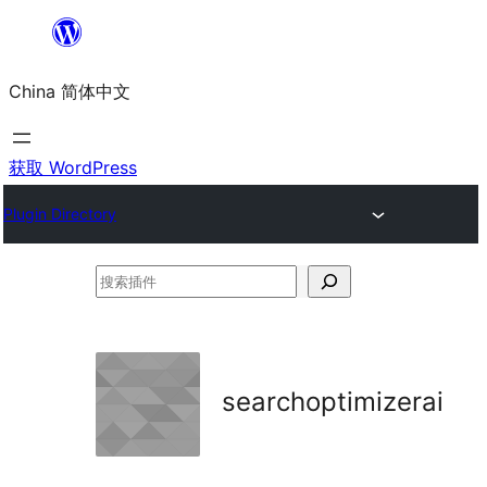
跳
至
China 简体中文
内
容
获取 WordPress
Plugin Directory
搜
索
插
件
searchoptimizerai