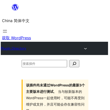
跳
至
China 简体中文
内
容
获取 WordPress
Plugin Directory
搜
索
插
件
该插件尚未通过WordPress的最新3个
主要版本进行测试
。 当与较新版本的
WordPress一起使用时，可能不再受到
维护或支持，并且可能会存在兼容性问