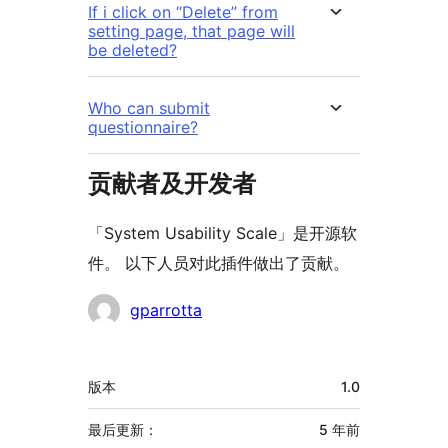
If i click on “Delete” from
setting page, that page will
be deleted?
Who can submit
questionnaire?
贡献者及开发者
「System Usability Scale」是开源软
件。 以下人员对此插件做出了贡献。
贡
gparrotta
献
者
额
版本
1.0
外
信
最后更新：
5 年
前