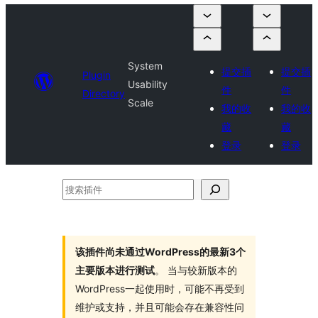
System
提交插
提交插
Plugin
Usability
件
件
Directory
Scale
我的收
我的收
藏
藏
登录
登录
搜
索
插
件
该插件尚未通过WordPress的最新3个
主要版本进行测试
。 当与较新版本的
WordPress一起使用时，可能不再受到
维护或支持，并且可能会存在兼容性问