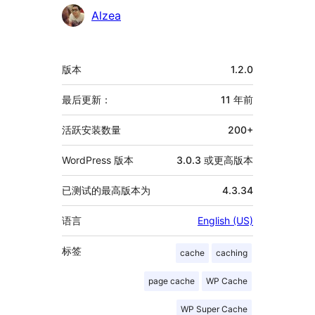
者
Alzea
额
版本
1.2.0
外
信
最后更新：
11 年
前
息
活跃安装数量
200+
WordPress 版本
3.0.3 或更高版本
已测试的最高版本为
4.3.34
语言
English (US)
标签
cache
caching
page cache
WP Cache
WP Super Cache