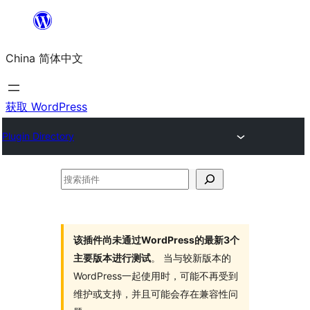
跳
至
China 简体中文
内
容
获取 WordPress
Plugin Directory
搜
索
插
件
该插件尚未通过WordPress的最新3个
主要版本进行测试
。 当与较新版本的
WordPress一起使用时，可能不再受到
维护或支持，并且可能会存在兼容性问