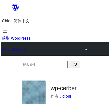
跳
至
China 简体中文
内
容
获取 WordPress
Plugin Directory
搜
索
插
件
wp-cerber
作者：
gioni