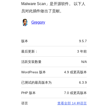
Malware Scan」是开源软件。 以下人
员对此插件做出了贡献。
贡
Gregory
献
者
额
版本
9.5.7
外
信
最后更新：
3 年
前
息
活跃安装数量
N/A
WordPress 版本
4.9 或更高版本
已测试的最高版本为
6.3.9
PHP 版本
7.0 或更高版本
语言
查看全部 14 种语言