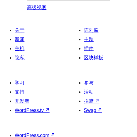
高级视图
关于
陈列窗
新闻
主题
主机
插件
隐私
区块样板
学习
参与
支持
活动
开发者
捐赠
↗
WordPress.tv
↗
Swag
↗
WordPress.com
↗