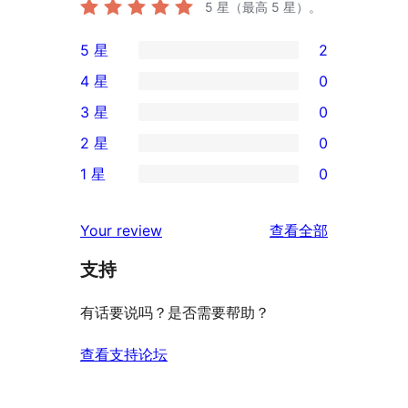
5
星（最高 5 星）。
5 星
2
2
4 星
0
条
0
3 星
0
5
条
0
2 星
0
星
4
条
0
评
1 星
0
星
3
条
0
价
评
星
2
条
评
价
Your review
查看全部
评
星
1
论
价
评
支持
星
价
评
有话要说吗？是否需要帮助？
价
查看支持论坛