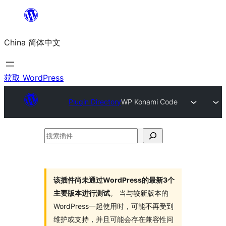
跳
至
China 简体中文
内
容
获取 WordPress
Plugin Directory
WP Konami Code
搜
索
插
件
该插件尚未通过WordPress的最新3个
主要版本进行测试
。 当与较新版本的
WordPress一起使用时，可能不再受到
维护或支持，并且可能会存在兼容性问