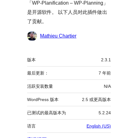
「WP-Planification – WP-Planning」
是开源软件。 以下人员对此插件做出
了贡献。
贡
Mathieu Chartier
献
者
额
版本
2.3.1
外
信
最后更新：
7 年
前
息
活跃安装数量
N/A
WordPress 版本
2.5 或更高版本
已测试的最高版本为
5.2.24
语言
English (US)