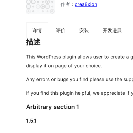
作者：
crea8xion
详情
评价
安装
开发进展
描述
This WordPress plugin allows user to create a ga
display it on page of your choice.
Any errors or bugs you find please use the sup
If you find this plugin helpful, we appreciate if
Arbitrary section 1
1.5.1