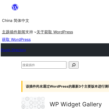
跳
至
China 简体中文
内
容
主题
插件
新闻
支持
关于
获取 WordPress
获取 WordPress
Plugin Directory
搜
索
插
件
该插件尚未通过WordPress的最新3个主要版本进行测
WP Widget Gallery