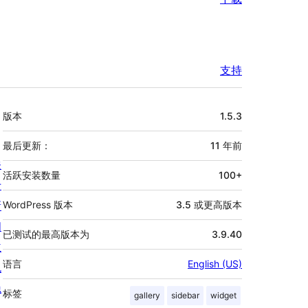
支持
额
版本
1.5.3
外
信
最后更新：
11 年
前
关
息
活跃安装数量
100+
于
新
WordPress 版本
3.5 或更高版本
闻
已测试的最高版本为
3.9.40
主
语言
English (US)
机
隐
标签
gallery
sidebar
widget