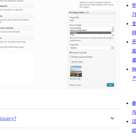
W
jquery?