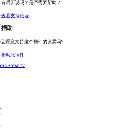
有话要说吗？是否需要帮助？
学
价
习
查看支持论坛
支
捐助
持
开
您愿意支持这个插件的发展吗?
发
捐助此插件
者
ordPress.tv
↗
参
与
活
动