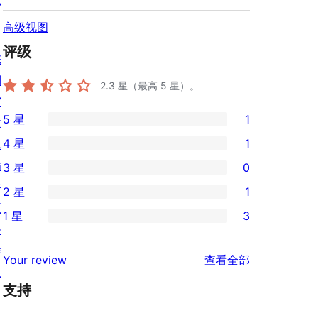
私
高级视图
评级
陈
列
2.3
星（最高 5 星）。
窗
5 星
1
主
1
4 星
1
题
条
1
插
3 星
0
5
条
0
件
2 星
1
星
4
条
1
区
评
1 星
3
星
3
条
3
块
价
评
星
2
条
样
评
价
Your review
查看全部
评
星
1
板
论
价
评
支持
星
价
评