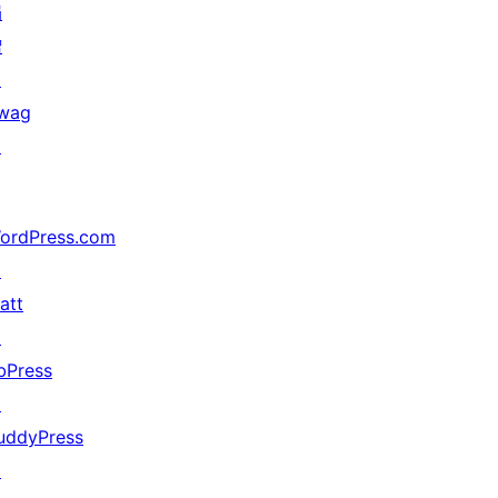
捐
赠
↗
wag
↗
ordPress.com
↗
att
↗
bPress
↗
uddyPress
↗