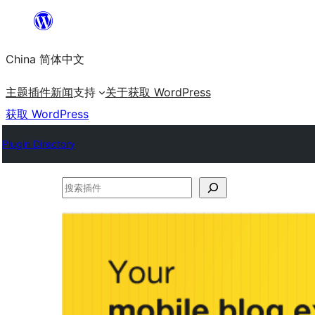
跳
至
China 简体中文
内
容
主题
插件
新闻
支持
关于
获取 WordPress
获取 WordPress
Plugin Directory
搜
索
插
件