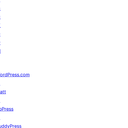
未
来
五
分
计
划
ordPress.com
↗
att
↗
bPress
↗
uddyPress