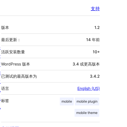
支持
额
版本
1.2
外
信
最后更新：
14 年
前
关
息
活跃安装数量
10+
于
新
WordPress 版本
3.4 或更高版本
闻
已测试的最高版本为
3.4.2
主
语言
English (US)
机
隐
标签
mobile
mobile plugin
私
mobile theme