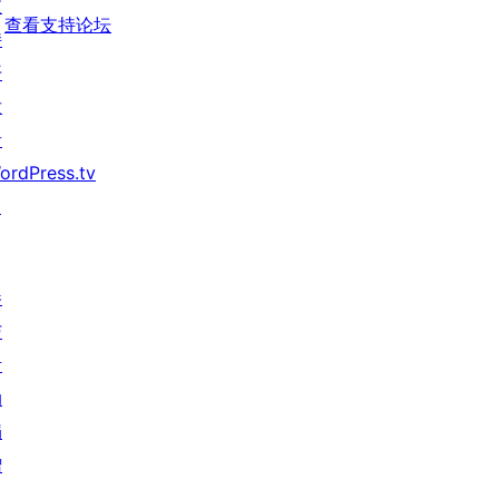
支
查看支持论坛
持
开
发
者
ordPress.tv
↗
参
与
活
动
捐
赠
↗