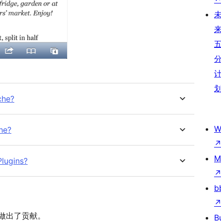
che?
W
he?
M
lugins?
b
件做出了贡献。
B