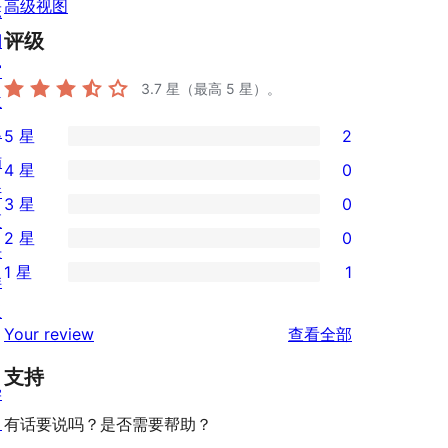
高级视图
陈
评级
列
窗
3.7
星（最高 5 星）。
主
题
5 星
2
2
插
4 星
0
条
0
件
3 星
0
5
条
0
区
2 星
0
星
4
条
块
0
评
1 星
1
星
3
样
条
1
价
评
星
板
2
条
评
价
Your review
查看全部
评
星
1
论
价
评
支持
星
学
价
评
习
有话要说吗？是否需要帮助？
价