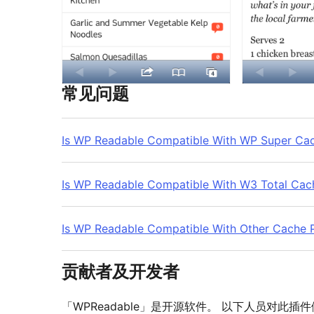
常见问题
Is WP Readable Compatible With WP Super Ca
Is WP Readable Compatible With W3 Total Cac
Is WP Readable Compatible With Other Cache P
贡献者及开发者
「WPReadable」是开源软件。 以下人员对此插