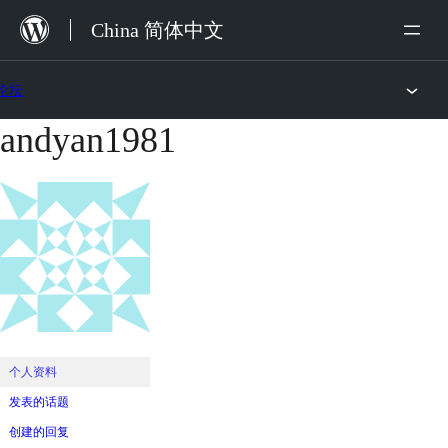
跳
China 简体中文
至
内
论坛
容
andyan1981
跳
至
内
容
个人资料
发表的话题
创建的回复